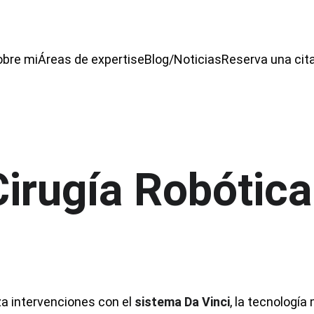
obre mi
Áreas de expertise
Blog/Noticias
Reserva una cit
Cirugía Robótica
iza intervenciones con el 
sistema Da Vinci
, la tecnologí