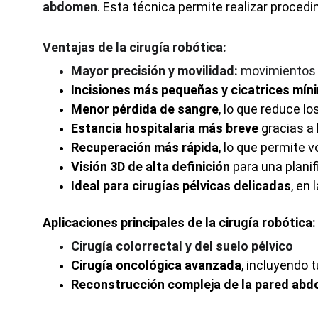
abdomen
. Esta técnica permite realizar proce
Ventajas de la cirugía robótica:
Mayor precisión y movilidad:
 movimientos 
Incisiones más pequeñas y cicatrices mín
Menor pérdida de sangre
, lo que reduce lo
Estancia hospitalaria más breve
 gracias a
Recuperación más rápida
, lo que permite v
Visión 3D de alta definición
 para una plani
Ideal para cirugías pélvicas delicadas
, en 
Aplicaciones principales de la cirugía robótica
:
Cirugía colorrectal y del suelo pélvico
Cirugía oncológica avanzada
, incluyendo
Reconstrucción compleja de la pared abd