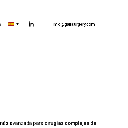
a
info@gallisurgery.com
a más avanzada para 
cirugías complejas del 