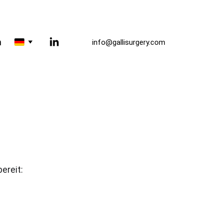
n
info@gallisurgery.com
ereit: