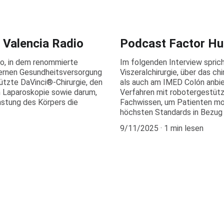
alencia Radio
Podcast Factor H
io, in dem renommierte
Im folgenden Interview spricht
ernen Gesundheitsversorgung
Viszeralchirurgie, über das c
tützte DaVinci®-Chirurgie, den
als auch am IMED Colón anbie
n Laparoskopie sowie darum,
Verfahren mit robotergestützte
astung des Körpers die
Fachwissen, um Patienten mod
höchsten Standards in Bezug a
9/11/2025
1 min lesen